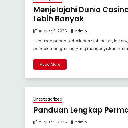
Menjelajahi Dunia Casino 
Lebih Banyak
August 5, 2026
admin
Temukan pilihan terbaik dari slot, poker, lotte
pengalaman gaming yang mengasyikkan hari in
Read More
Uncategorized
Panduan Lengkap Permai
August 5, 2026
admin