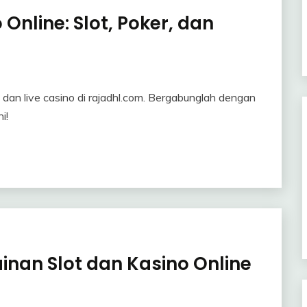
Online: Slot, Poker, dan
ry, dan live casino di rajadhl.com. Bergabunglah dengan
i!
nan Slot dan Kasino Online