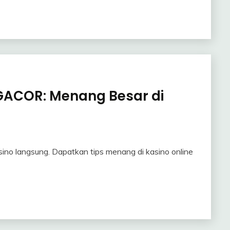
ACOR: Menang Besar di
sino langsung. Dapatkan tips menang di kasino online