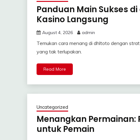
Panduan Main Sukses di d
Kasino Langsung
August 4, 2026
admin
Temukan cara menang di dhltoto dengan strate
yang tak terlupakan.
Read More
Uncategorized
Menangkan Permainan: 
untuk Pemain