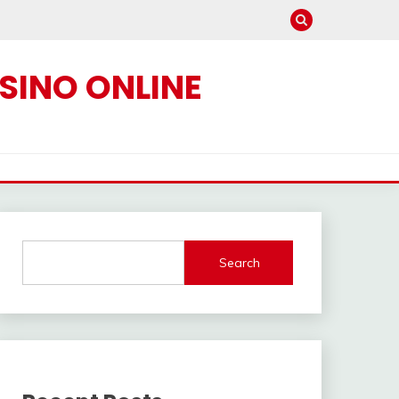
SINO ONLINE
Search