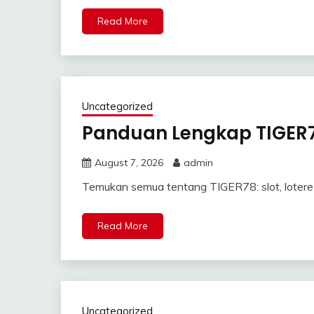
Read More
Uncategorized
Panduan Lengkap TIGER78
August 7, 2026
admin
Temukan semua tentang TIGER78: slot, lotere, p
Read More
Uncategorized