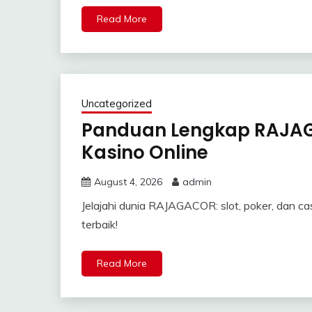
Read More
Uncategorized
Panduan Lengkap RAJAG
Kasino Online
August 4, 2026
admin
Jelajahi dunia RAJAGACOR: slot, poker, dan ca
terbaik!
Read More