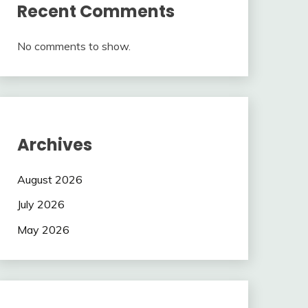
Recent Comments
No comments to show.
Archives
August 2026
July 2026
May 2026