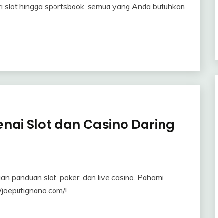
ari slot hingga sportsbook, semua yang Anda butuhkan
ai Slot dan Casino Daring
 panduan slot, poker, dan live casino. Pahami
//joeputignano.com/!