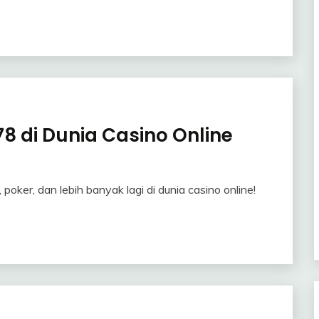
 di Dunia Casino Online
oker, dan lebih banyak lagi di dunia casino online!