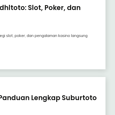
hltoto: Slot, Poker, dan
gi slot, poker, dan pengalaman kasino langsung
Panduan Lengkap Suburtoto