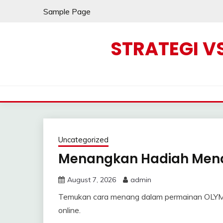
Skip
Sample Page
to
content
STRATEGI V
Uncategorized
Menangkan Hadiah Menar
August 7, 2026
admin
Temukan cara menang dalam permainan OLYMPU
online.